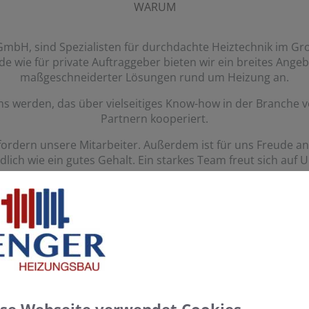
WARUM
 GmbH, sind Spezialisten für durchdachte Heiztechnik im 
 wie für private Auftraggeber bieten wir ein breites Ange
maßgeschneiderter Lösungen rund um Heizung an.
ams werden, das über vielseitiges Know-how in der Branche v
Partnern kooperiert.
fordern unsere Mitarbeiter. Außerdem ist für uns Freude an
dlich wie ein gutes Gehalt. Ein starkes Team freut sich auf 
Vorteile bei Senger GmbH