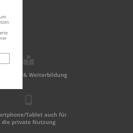
 um
etzen
erte
erer
ulungen & Weiterbildung
rtphone/Tablet auch für
die private Nutzung