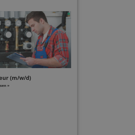
eur (m/w/d)
sen »