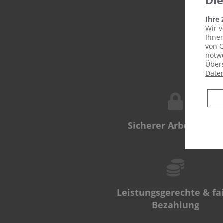
Di
Ihre
Wir v
Ihnen
von C
notwe
Übers
Date
Sicherer Arbeitsplatz
Leistungsgerechte & fa
Bezahlung