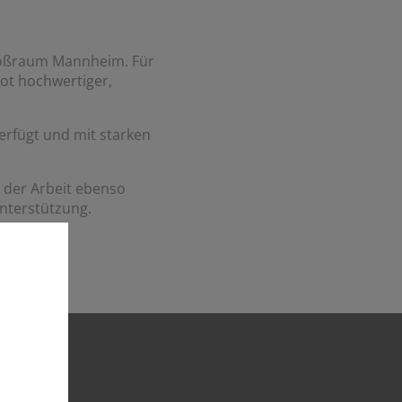
Großraum Mannheim. Für
bot hochwertiger,
erfügt und mit starken
 der Arbeit ebenso
Unterstützung.