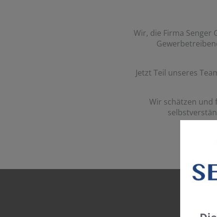
Wir, die Firma Senger
Gewerbetreibende
Jetzt Teil unseres Te
Wir schätzen und 
selbstverstän