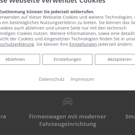
ese Webseite verwendet Cookies
 Zustimmung können Sie jederzeit widerrufen.
erwenden auf dieser Webseite Cookies und weitere Technologien,
KURZ & KNAPP
 ein bestmögliches Nutzungserlebnis zu bieten. Sie können das S
ookies auch ablehnen und unsere Seite nur mit den technisch
ndigen Cookies nutzen. Weitere Informationen, sowie eine detailli
icht der Cookies und eingesetzten Technologien finden Sie in uns
nschutzerklärung
. Sie können Ihre
Einstellungen
jederzeit ändern.
Ablehnen
Ablehnen
Einstellungen
Akzeptieren
Urlaubs- & Weihnachtsgeld
Sch
Datenschutz
Impressum
ire
Firmenwagen mit moderner
Sma
Fahrzeugeinrichtung