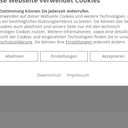
ese Webseite verwendet Cookies
 Zustimmung können Sie jederzeit widerrufen.
er Muskulatur nach dem Sport bis hin zum sanften Umspiel
erwenden auf dieser Webseite Cookies und weitere Technologien,
 ein bestmögliches Nutzungserlebnis zu bieten. Sie können das S
beleuchteten Wasser – die Intensität und Art der Wellnes
ookies auch ablehnen und unsere Seite nur mit den technisch
Mit den verschiedenen Wasser- und Luftsystemen sind der 
ndigen Cookies nutzen. Weitere Informationen, sowie eine detailli
icht der Cookies und eingesetzten Technologien finden Sie in uns
iten die Systeme auf Wunsch besonders leise und sorgen daf
nschutzerklärung
. Sie können Ihre
Einstellungen
jederzeit ändern.
oment gestört wird. Die flachen Düsen fügen sich optisch 
. Damit die Entspannung und das Wellness-Erlebnis nicht 
Ablehnen
Ablehnen
Einstellungen
Akzeptieren
nigungsautomatik für perfekte Hygiene nach dem Bad. Und a
nen aus einer Vielzahl vorkonfigurierter Modelle ihr Wuns
Datenschutz
Impressum
ne Whirlwanne von Kaldewei braucht meistens nicht mehr Pl