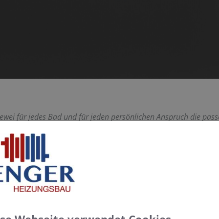
dewei für jedes Bad und für jeden persönlichen Anspruch die pass
 Sport bis hin zum sanften Umspielen des Körpers von perlend
INIERT: MIT DEN NEUEN WHIRLSYST