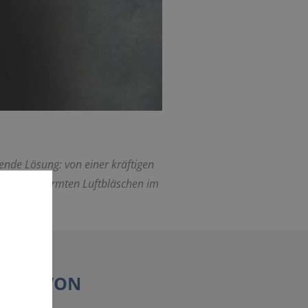
ende Lösung: von einer kräftigen
en, vorgewärmten Luftbläschen im
EMEN VON